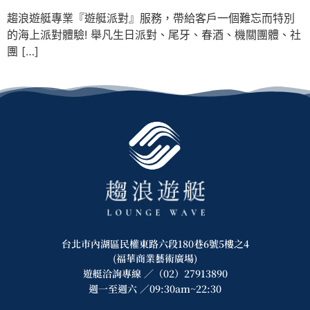
趨浪遊艇專業『遊艇派對』服務，帶給客戶一個難忘而特別
的海上派對體驗! 舉凡生日派對、尾牙、春酒、機關團體、社
團 […]
台北市內湖區民權東路六段180巷6號5樓之4
(福華商業藝術廣場)
遊艇洽詢專線 ／（02）27913890
週一至週六 ／09:30am~22:30