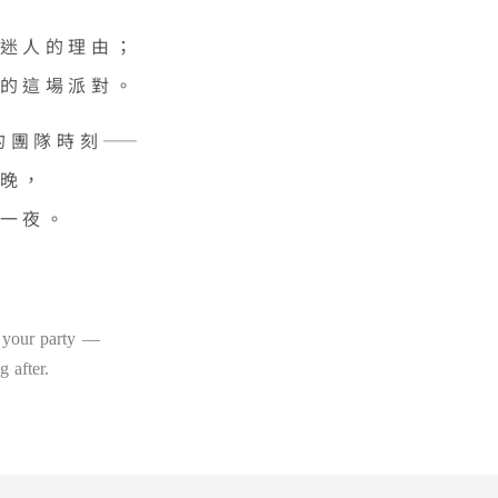
迷人的理由；
的這場派對。
的團隊時刻——
晚，
一夜。
o your party —
g after.