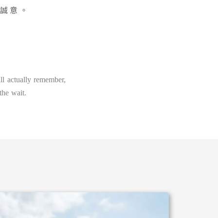
誠意。
ll actually remember,
the wait.