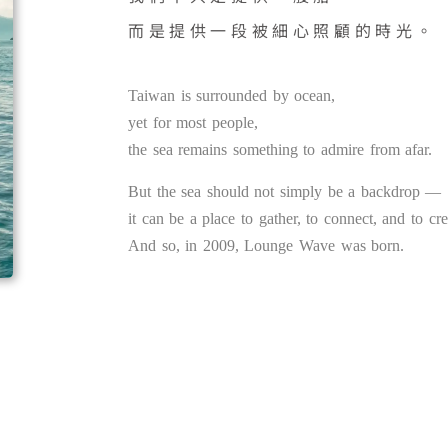
而是提供一段被細心照顧的時光。
Taiwan is surrounded by ocean,
yet for most people,
the sea remains something to admire from afar.
But the sea should not simply be a backdrop —
it can be a place to gather, to connect, and to c
And so, in 2009, Lounge Wave was born.