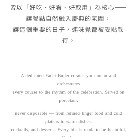
皆以「好吃、好看、好取用」為核心——
讓餐點自然融入慶典的氛圍，
讓這個重要的日子，連味覺都被妥貼款
待。
A dedicated Yacht Butler curates your menu and
orchestrates
every course to the rhythm of the celebration. Served on
porcelain,
never disposable — from refined finger food and cold
platters to warm dishes,
cocktails, and desserts. Every bite is made to be beautiful,