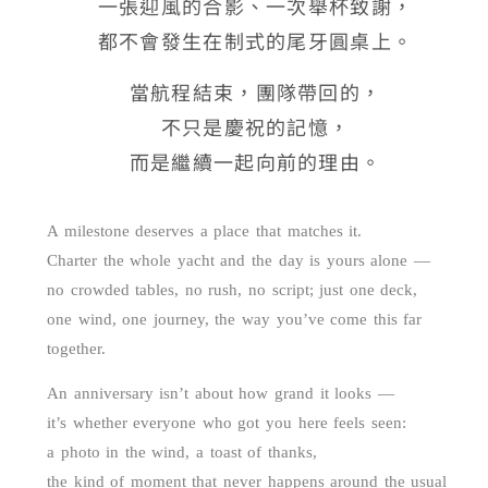
一張迎風的合影、一次舉杯致謝，
都不會發生在制式的尾牙圓桌上。
當航程結束，團隊帶回的，
不只是慶祝的記憶，
而是繼續一起向前的理由。
A milestone deserves a place that matches it.
Charter the whole yacht and the day is yours alone —
no crowded tables, no rush, no script; just one deck,
one wind, one journey, the way you’ve come this far
together.
An anniversary isn’t about how grand it looks —
it’s whether everyone who got you here feels seen:
a photo in the wind, a toast of thanks,
the kind of moment that never happens around the usual