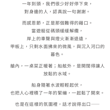
一年到頭，我們很少好好停下來，
對身邊的人，認真說一句謝謝。
而感恩節，正是那個難得的藉口。
當遊艇從碼頭緩緩解纜，
岸上的車聲與燈火漸漸退遠，
甲板上，只剩水面拂來的微風，與沉入河口的
暮色。
艙內，一桌菜正暖著；船舷外，是開闊得讓人
放鬆的水域。
船身隨著水波輕輕起伏，
也把人心裡積了一年的緊繃，一起鬆了開來。
也是在這樣的氛圍裡，話才說得出口——