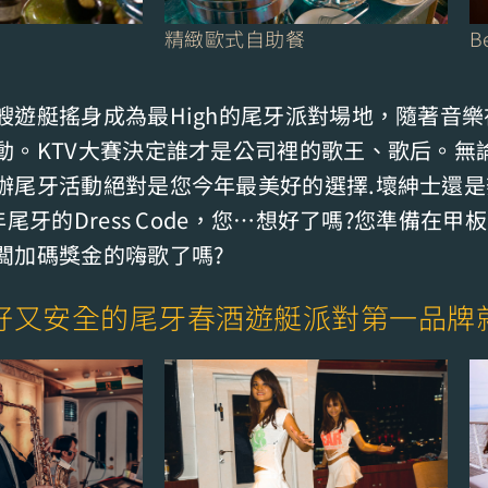
精緻歐式自助餐
B
艘遊艇搖身成為最High的尾牙派對場地，隨著音
動。KTV大賽決定誰才是公司裡的歌王、歌后。無
辦尾牙活動絕對是您今年最美好的選擇.壞紳士還是
年尾牙的Dress Code，您…想好了嗎?您準備在甲
闆加碼獎金的嗨歌了嗎?
好又安全的尾牙春酒遊艇派對第一品牌