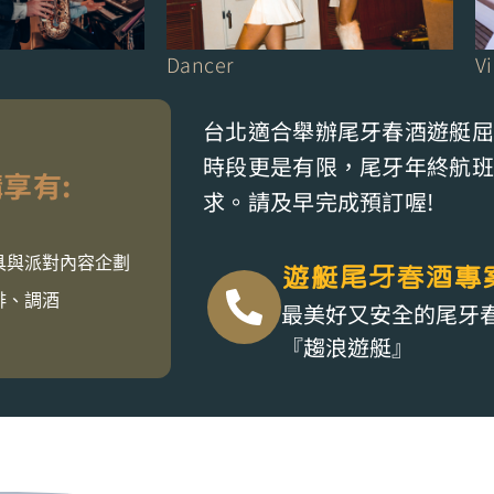
Dancer
Vi
台北適合舉辦尾牙春酒遊艇屈
時段更是有限，尾牙年終航班
購享有:
求。請及早完成預訂喔!
具與派對內容企劃
遊艇尾牙春酒專
啡、調酒
最美好又安全的尾牙
『趨浪遊艇』