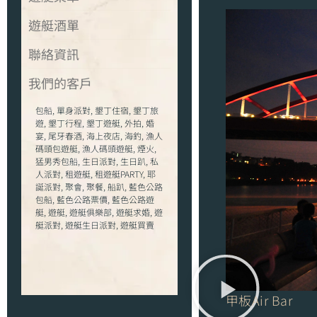
遊艇酒單
聯絡資訊
我們的客戶
包船
,
單身派對
,
墾丁住宿
,
墾丁旅
遊
,
墾丁行程
,
墾丁遊艇
,
外拍
,
婚
宴
,
尾牙春酒
,
海上夜店
,
海釣
,
漁人
碼頭包遊艇
,
漁人碼頭遊艇
,
煙火
,
猛男秀包船
,
生日派對
,
生日趴
,
私
人派對
,
租遊艇
,
租遊艇PARTY
,
耶
誕派對
,
聚會
,
聚餐
,
船趴
,
藍色公路
包船
,
藍色公路票價
,
藍色公路遊
艇
,
遊艇
,
遊艇俱樂部
,
遊艇求婚
,
遊
艇派對
,
遊艇生日派對
,
遊艇買賣
甲板Air Bar