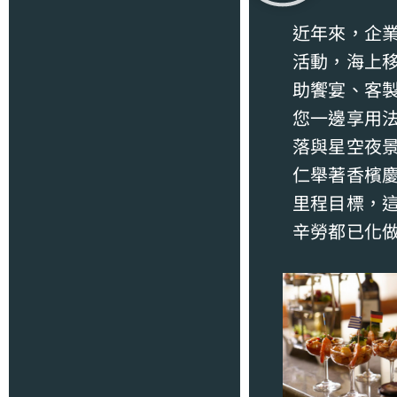
近年來，企
活動，海上
助饗宴、客
您一邊享用法
落與星空夜
仁舉著香檳
里程目標，
辛勞都已化