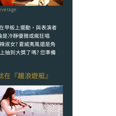
everage
樂在甲板上擺動，與表演者
論是冷靜優雅或瘋狂唱
辣淑女? 夏威夷風還是角
板上抽到大獎了嗎? 您準備
就在『趨浪遊艇』