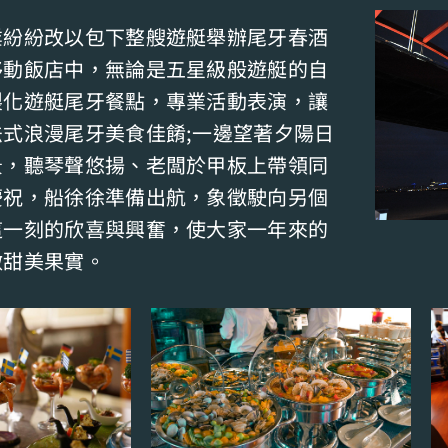
業紛紛改以包下整艘遊艇舉辦尾牙春酒
移動飯店中，無論是五星級般遊艇的自
製化遊艇尾牙餐點，專業活動表演，讓
式浪漫尾牙美食佳餚;一邊望著夕陽日
景，聽琴聲悠揚、老闆於甲板上帶領同
慶祝，船徐徐準備出航，象徵駛向另個
這一刻的欣喜與興奮，使大家一年來的
做甜美果實。