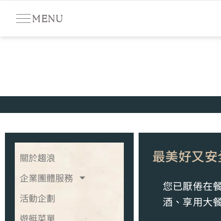
MENU
最美好又安
關於趨浪
企業團體服務
您已厭倦在餐
活動企劃
酒、享用大餐
遊艇菜單