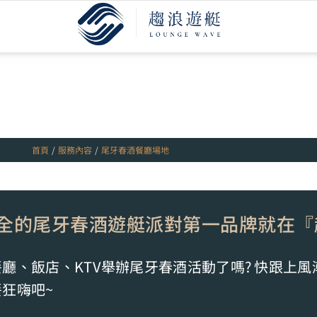
首頁
/
服務內容
/
尾牙春酒餐廳場地
全的尾牙春酒遊艇派對第一品牌就在『
廳、飯店、KTV舉辦尾牙春酒活動了嗎? 快跟上
狂嗨吧~