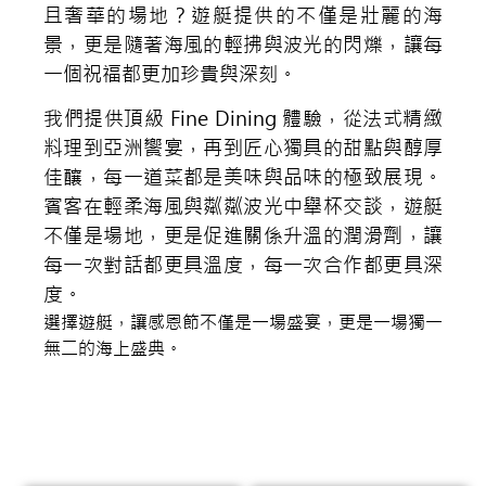
且奢華的場地？遊艇提供的不僅是壯麗的海
景，更是隨著海風的輕拂與波光的閃爍，讓每
一個祝福都更加珍貴與深刻。
我們提供頂級 Fine Dining 體驗，從法式精緻
料理到亞洲饗宴，再到匠心獨具的甜點與醇厚
佳釀，每一道菜都是美味與品味的極致展現。
賓客在輕柔海風與粼粼波光中舉杯交談，遊艇
不僅是場地，更是促進關係升溫的潤滑劑，讓
每一次對話都更具溫度，每一次合作都更具深
度。
選擇遊艇，讓感恩節不僅是一場盛宴，更是一場獨一
無二的海上盛典。