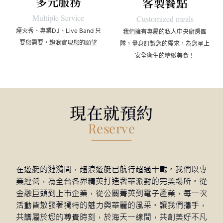
多元服務
客製餐點
Multiple Service
Customized meals
煙火秀、專業DJ、Live Band 只
我們擁有專屬的私人中央廚房團
要您需要，趨浪實現您的願望
隊，量身訂製您的需求，為您呈上
安全衛生的精緻美食！
現在就預約
Reserve
在遊艇的漣漪間，趨浪遊艇已航行超過十載。我們以專
業經營，為全台各界精英打造奢華派對的完美場所。從
金融巨頭到上市企業，從公關菁英到電子產業，每一次
活動皆散發著獨特的魅力與華麗的風采。讓我們攜手，
共譜屬於您的尊貴時刻，於海天一線間，共創美好不凡