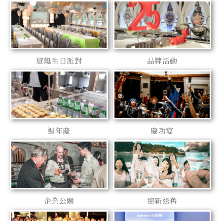
遊艇生日派對
品牌活動
週年慶
慶功宴
企業公關
迎新送舊