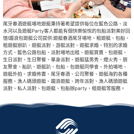
尾牙春酒遊艇場地遊艇秉持著希望提供每位在藍色公路、淡
水河以及遊艇Party客人都能有個快樂愉悅的包船派對美好回
憶!趨浪包遊艇公司提供:遊艇春酒尾牙場地、租遊艇、包船、
租遊艇辦趴、遊艇派對、游艇派對、遊艇求婚、特別的求婚
方式、藍色公路包船、派對場地出租、遊艇買賣、包遊艇、
生日派對、生日聚餐、單身派對、遊艇猛男秀、煙火秀、朋
友聚會、船趴、遊艇趴、包船、包遊艇同學會、外拍場地、
遊艇外拍、求婚佈置、尾牙春酒、公司聚餐、遊艇海釣各種
服務、漁人碼頭遊艇、趨浪遊艇、跨年派對、漁人碼頭遊艇
派對、私人派對、包遊艇、包船辦party、租遊艇等服務。