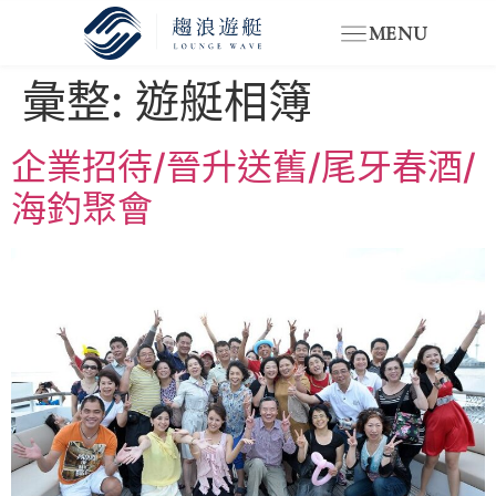
MENU
彙整:
遊艇相簿
企業招待/晉升送舊/尾牙春酒/
海釣聚會