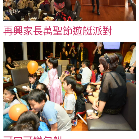
再興家長萬聖節遊艇派對