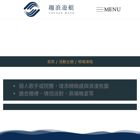
MENU
首頁
/
活動主題
/
現場演唱
個人歌手或院團，增添精緻感與浪漫氛圍
適合婚禮、情侶派對、高端晚宴等